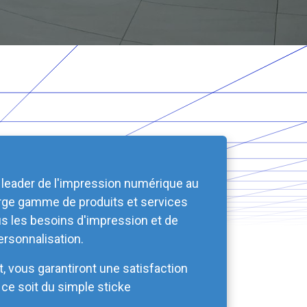
le leader de l'impression numérique au
arge gamme de produits et services
us les besoins d'impression et de
ersonnalisation.
, vous garantiront une satisfaction
e ce soit du simple sticke