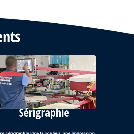
ents
Sérigraphie
re sérigraphie vise la couleur, une impression