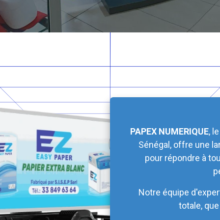
PAPEX NUMERIQUE
, 
Sénégal, offre une l
pour répondre à to
p
Notre équipe d'expert
totale, qu