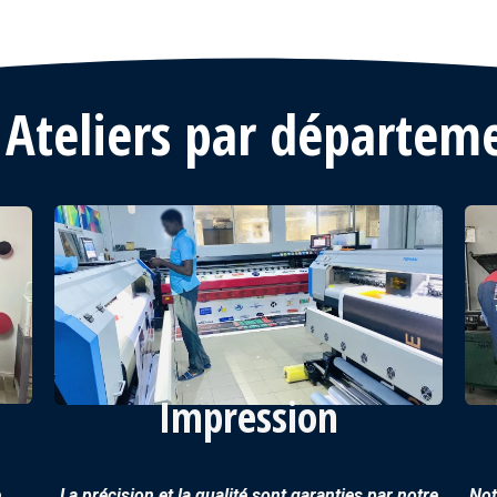
 Ateliers par départem
Impression
e
La précision et la qualité sont garanties par notre
Not